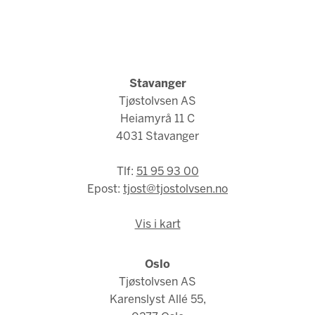
Stavanger
Tjøstolvsen AS
Heiamyrå 11 C
4031 Stavanger
Tlf:
51 95 93 00
Epost:
tjost@tjostolvsen.no
Vis i kart
Oslo
Tjøstolvsen AS
Karenslyst Allé 55,