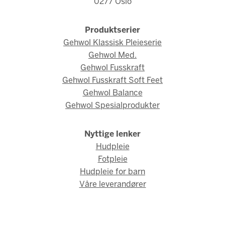
0277 Oslo
Produktserier
Gehwol Klassisk Pleieserie
Gehwol Med.
Gehwol Fusskraft
Gehwol Fusskraft Soft Feet
Gehwol Balance
Gehwol Spesialprodukter
Nyttige lenker
Hudpleie
Fotpleie
Hudpleie for barn
Våre leverandører
© Gehwol Norge 2026 / Webdesign og webutvikling av
AMBIO AS