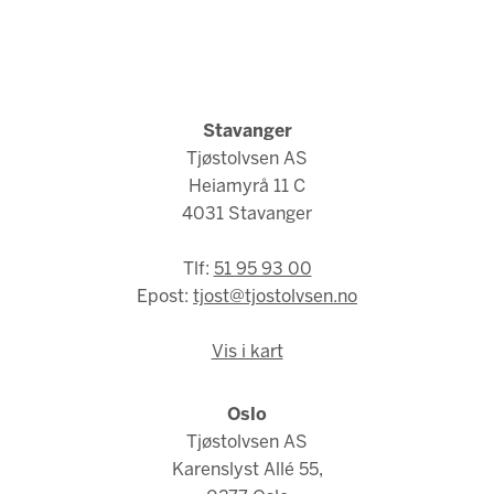
Stavanger
Tjøstolvsen AS
Heiamyrå 11 C
4031 Stavanger
Tlf:
51 95 93 00
Epost:
tjost@tjostolvsen.no
Vis i kart
Oslo
Tjøstolvsen AS
Karenslyst Allé 55,