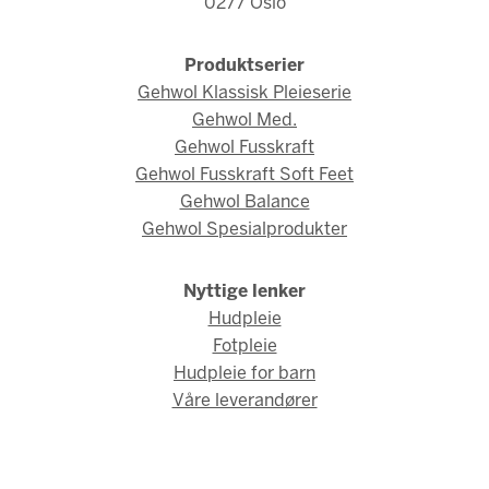
0277 Oslo
Produktserier
Gehwol Klassisk Pleieserie
Gehwol Med.
Gehwol Fusskraft
Gehwol Fusskraft Soft Feet
Gehwol Balance
Gehwol Spesialprodukter
Nyttige lenker
Hudpleie
Fotpleie
Hudpleie for barn
Våre leverandører
© Gehwol Norge 2026 / Webdesign og webutvikling av
AMBIO AS