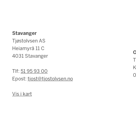
Stavanger
Tjøstolvsen AS
Heiamyrå 11 C
O
4031 Stavanger
T
K
Tlf:
51 95 93 00
0
Epost:
tjost@tjostolvsen.no
Vis i kart