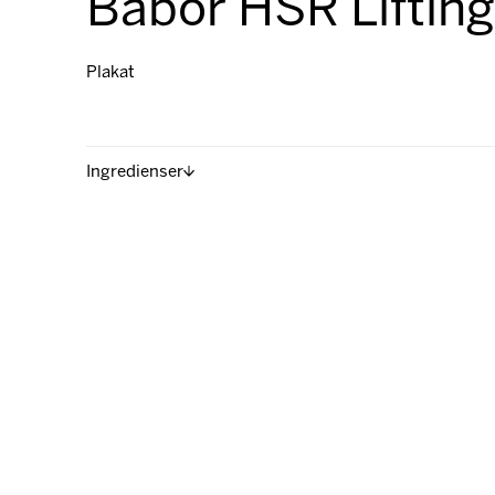
Babor HSR Lifting
Plakat
Ingredienser