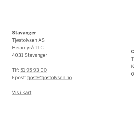
Stavanger
Tjøstolvsen AS
Heiamyrå 11 C
O
4031 Stavanger
T
K
Tlf:
51 95 93 00
0
Epost:
tjost@tjostolvsen.no
Vis i kart