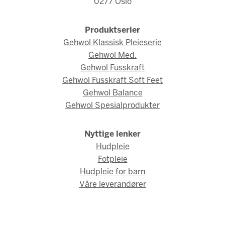
0277 Oslo
Produktserier
Gehwol Klassisk Pleieserie
Gehwol Med.
Gehwol Fusskraft
Gehwol Fusskraft Soft Feet
Gehwol Balance
Gehwol Spesialprodukter
Nyttige lenker
Hudpleie
Fotpleie
Hudpleie for barn
Våre leverandører
© Gehwol Norge 2026 / Webdesign og webutvikling av
AMBIO AS