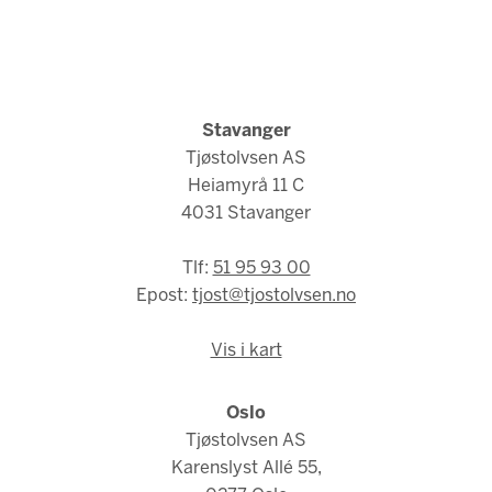
Stavanger
Tjøstolvsen AS
Heiamyrå 11 C
4031 Stavanger
Tlf:
51 95 93 00
Epost:
tjost@tjostolvsen.no
Vis i kart
Oslo
Tjøstolvsen AS
Karenslyst Allé 55,