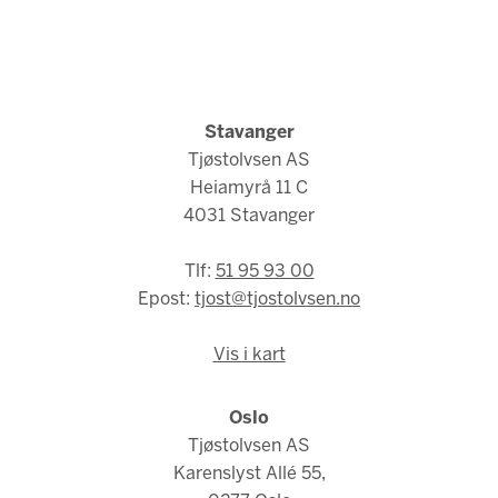
Stavanger
Tjøstolvsen AS
Heiamyrå 11 C
4031 Stavanger
Tlf:
51 95 93 00
Epost:
tjost@tjostolvsen.no
Vis i kart
Oslo
Tjøstolvsen AS
Karenslyst Allé 55,