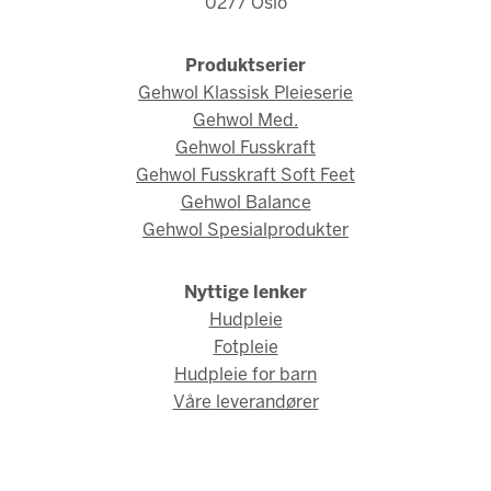
0277 Oslo
Produktserier
Gehwol Klassisk Pleieserie
Gehwol Med.
Gehwol Fusskraft
Gehwol Fusskraft Soft Feet
Gehwol Balance
Gehwol Spesialprodukter
Nyttige lenker
Hudpleie
Fotpleie
Hudpleie for barn
Våre leverandører
© Gehwol Norge 2026 / Webdesign og webutvikling av
AMBIO AS