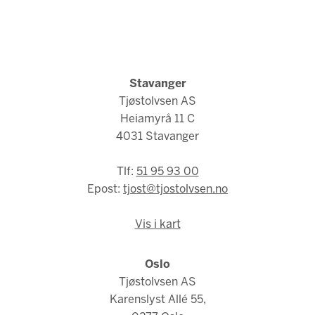
Stavanger
Tjøstolvsen AS
Heiamyrå 11 C
4031 Stavanger
Tlf:
51 95 93 00
Epost:
tjost@tjostolvsen.no
Vis i kart
Oslo
Tjøstolvsen AS
Karenslyst Allé 55,