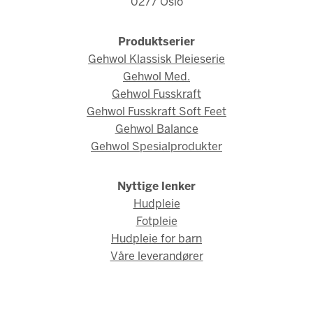
0277 Oslo
Produktserier
Gehwol Klassisk Pleieserie
Gehwol Med.
Gehwol Fusskraft
Gehwol Fusskraft Soft Feet
Gehwol Balance
Gehwol Spesialprodukter
Nyttige lenker
Hudpleie
Fotpleie
Hudpleie for barn
Våre leverandører
© Gehwol Norge 2026 / Webdesign og webutvikling av
AMBIO AS