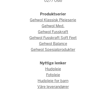
0277 Oslo
Produktserier
Gehwol Klassisk Pleieserie
Gehwol Med.
Gehwol Fusskraft
Gehwol Fusskraft Soft Feet
Gehwol Balance
Gehwol Spesialprodukter
Nyttige lenker
Hudpleie
Fotpleie
Hudpleie for barn
Våre leverandører
© Gehwol Norge 2026 / Webdesign og webutvikling av
AMBIO AS