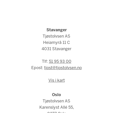
Stavanger
Tjøstolvsen AS
Heiamyrå 11 C
4031 Stavanger
Tlf:
51 95 93 00
Epost:
tjost@tjostolvsen.no
Vis i kart
Oslo
Tjøstolvsen AS
Karenslyst Allé 55,