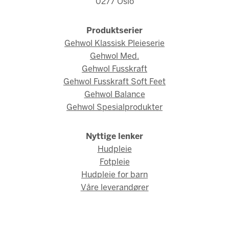
0277 Oslo
Produktserier
Gehwol Klassisk Pleieserie
Gehwol Med.
Gehwol Fusskraft
Gehwol Fusskraft Soft Feet
Gehwol Balance
Gehwol Spesialprodukter
Nyttige lenker
Hudpleie
Fotpleie
Hudpleie for barn
Våre leverandører
© Gehwol Norge 2026 / Webdesign og webutvikling av
AMBIO AS