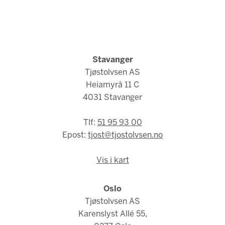
Stavanger
Tjøstolvsen AS
Heiamyrå 11 C
4031 Stavanger
Tlf:
51 95 93 00
Epost:
tjost@tjostolvsen.no
Vis i kart
Oslo
Tjøstolvsen AS
Karenslyst Allé 55,