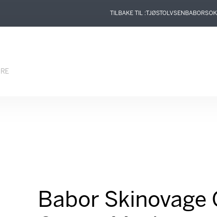
TILBAKE TIL :
TJØSTOLVSEN
BABOR
SOK
ERE
Babor Skinovage 