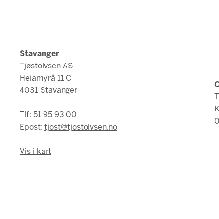
Stavanger
Tjøstolvsen AS
Heiamyrå 11 C
O
4031 Stavanger
T
K
Tlf:
51 95 93 00
0
Epost:
tjost@tjostolvsen.no
Vis i kart