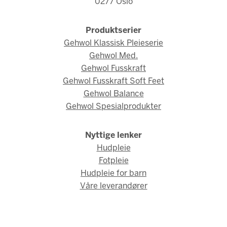
0277 Oslo
Produktserier
Gehwol Klassisk Pleieserie
Gehwol Med.
Gehwol Fusskraft
Gehwol Fusskraft Soft Feet
Gehwol Balance
Gehwol Spesialprodukter
Nyttige lenker
Hudpleie
Fotpleie
Hudpleie for barn
Våre leverandører
© Gehwol Norge 2026 / Webdesign og webutvikling av
AMBIO AS