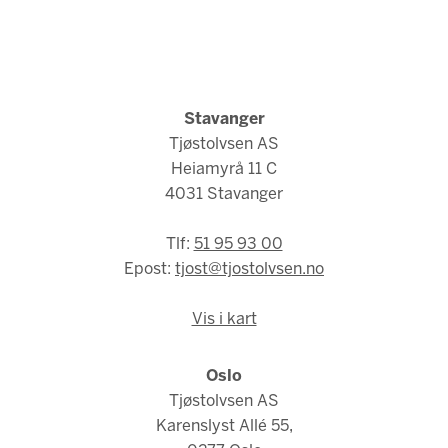
Stavanger
Tjøstolvsen AS
Heiamyrå 11 C
4031 Stavanger
Tlf:
51 95 93 00
Epost:
tjost@tjostolvsen.no
Vis i kart
Oslo
Tjøstolvsen AS
Karenslyst Allé 55,