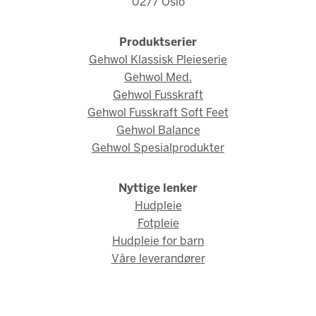
0277 Oslo
Produktserier
Gehwol Klassisk Pleieserie
Gehwol Med.
Gehwol Fusskraft
Gehwol Fusskraft Soft Feet
Gehwol Balance
Gehwol Spesialprodukter
Nyttige lenker
Hudpleie
Fotpleie
Hudpleie for barn
Våre leverandører
© Gehwol Norge 2026 / Webdesign og webutvikling av
AMBIO AS