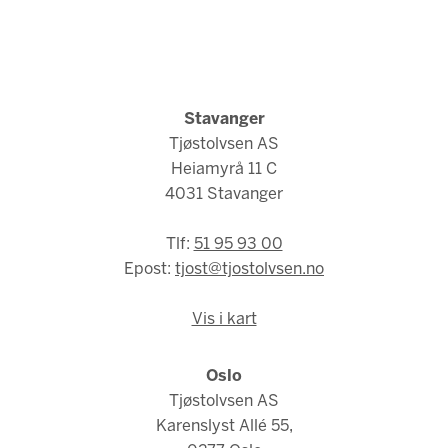
Stavanger
Tjøstolvsen AS
Heiamyrå 11 C
4031 Stavanger
Tlf:
51 95 93 00
Epost:
tjost@tjostolvsen.no
Vis i kart
Oslo
Tjøstolvsen AS
Karenslyst Allé 55,