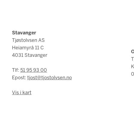
Stavanger
Tjøstolvsen AS
Heiamyrå 11 C
O
4031 Stavanger
T
K
Tlf:
51 95 93 00
0
Epost:
tjost@tjostolvsen.no
Vis i kart