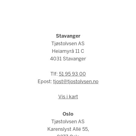
Stavanger
Tjøstolvsen AS
Heiamyrå 11 C
4031 Stavanger
Tlf:
51 95 93 00
Epost:
tjost@tjostolvsen.no
Vis i kart
Oslo
Tjøstolvsen AS
Karenslyst Allé 55,