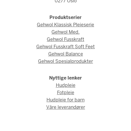
0277 Oslo
Produktserier
Gehwol Klassisk Pleieserie
Gehwol Med.
Gehwol Fusskraft
Gehwol Fusskraft Soft Feet
Gehwol Balance
Gehwol Spesialprodukter
Nyttige lenker
Hudpleie
Fotpleie
Hudpleie for barn
Våre leverandører
© Gehwol Norge 2026 / Webdesign og webutvikling av
AMBIO AS