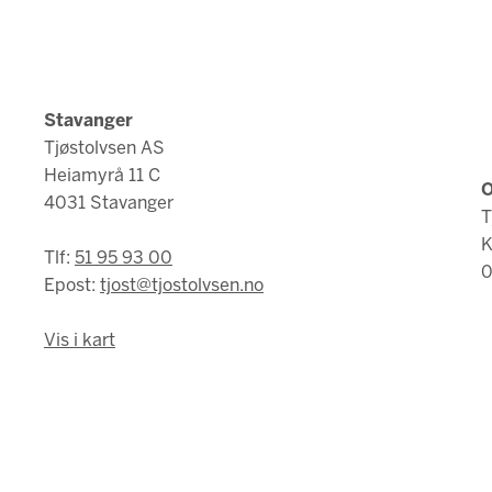
Stavanger
Tjøstolvsen AS
Heiamyrå 11 C
O
4031 Stavanger
T
K
Tlf:
51 95 93 00
0
Epost:
tjost@tjostolvsen.no
Vis i kart