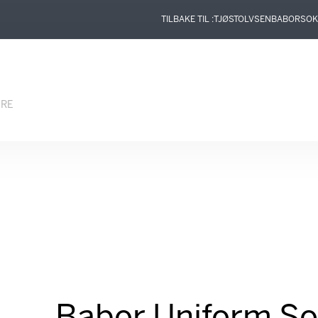
TILBAKE TIL :
TJØSTOLVSEN
BABOR
SOK
ERE