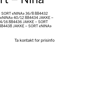
rt – Nina
– SORT «NINA» 36/8 884432
 «NINA» 40/12 884434 JAKKE –
44/16 884436 JAKKE – SORT
 884438 JAKKE – SORT «NINA»
Ta kontakt for prisinfo