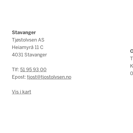
Stavanger
Tjøstolvsen AS
Heiamyrå 11 C
O
4031 Stavanger
T
K
Tlf:
51 95 93 00
0
Epost:
tjost@tjostolvsen.no
Vis i kart