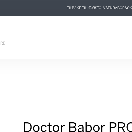
TILBAKE TIL :
TJØSTOLVSEN
BABOR
SOK
ERE
Doctor Babor PR