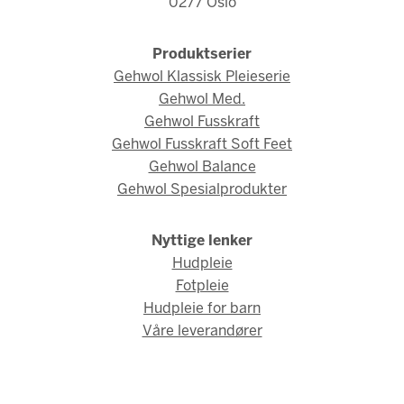
0277 Oslo
Produktserier
Gehwol Klassisk Pleieserie
Gehwol Med.
Gehwol Fusskraft
Gehwol Fusskraft Soft Feet
Gehwol Balance
Gehwol Spesialprodukter
Nyttige lenker
Hudpleie
Fotpleie
Hudpleie for barn
Våre leverandører
© Gehwol Norge 2026 / Webdesign og webutvikling av
AMBIO AS