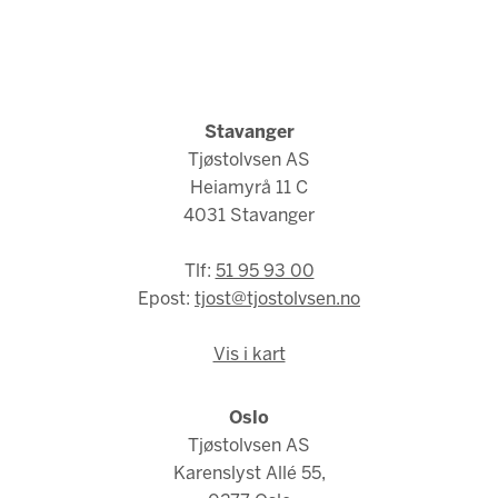
Stavanger
Tjøstolvsen AS
Heiamyrå 11 C
4031 Stavanger
Tlf:
51 95 93 00
Epost:
tjost@tjostolvsen.no
Vis i kart
Oslo
Tjøstolvsen AS
Karenslyst Allé 55,