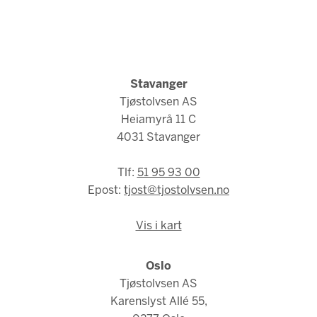
Stavanger
Tjøstolvsen AS
Heiamyrå 11 C
4031 Stavanger
Tlf:
51 95 93 00
Epost:
tjost@tjostolvsen.no
Vis i kart
Oslo
Tjøstolvsen AS
Karenslyst Allé 55,