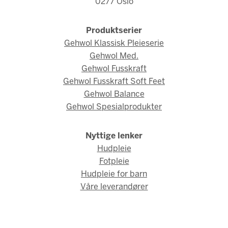
0277 Oslo
Produktserier
Gehwol Klassisk Pleieserie
Gehwol Med.
Gehwol Fusskraft
Gehwol Fusskraft Soft Feet
Gehwol Balance
Gehwol Spesialprodukter
Nyttige lenker
Hudpleie
Fotpleie
Hudpleie for barn
Våre leverandører
© Gehwol Norge 2026 / Webdesign og webutvikling av
AMBIO AS