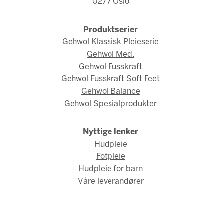
0277 Oslo
Produktserier
Gehwol Klassisk Pleieserie
Gehwol Med.
Gehwol Fusskraft
Gehwol Fusskraft Soft Feet
Gehwol Balance
Gehwol Spesialprodukter
Nyttige lenker
Hudpleie
Fotpleie
Hudpleie for barn
Våre leverandører
© Gehwol Norge 2026 / Webdesign og webutvikling av
AMBIO AS