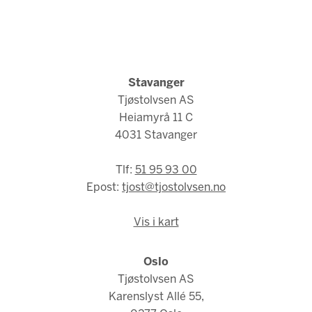
Stavanger
Tjøstolvsen AS
Heiamyrå 11 C
4031 Stavanger
Tlf:
51 95 93 00
Epost:
tjost@tjostolvsen.no
Vis i kart
Oslo
Tjøstolvsen AS
Karenslyst Allé 55,