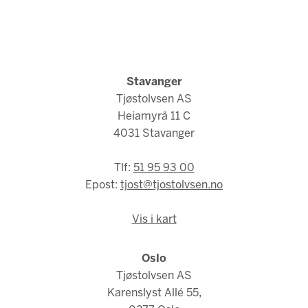
Stavanger
Tjøstolvsen AS
Heiamyrå 11 C
4031 Stavanger
Tlf:
51 95 93 00
Epost:
tjost@tjostolvsen.no
Vis i kart
Oslo
Tjøstolvsen AS
Karenslyst Allé 55,