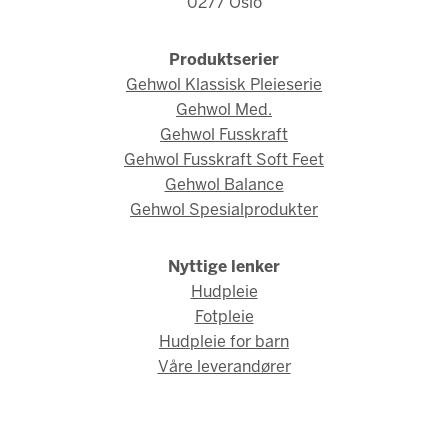
0277 Oslo
Produktserier
Gehwol Klassisk Pleieserie
Gehwol Med.
Gehwol Fusskraft
Gehwol Fusskraft Soft Feet
Gehwol Balance
Gehwol Spesialprodukter
Nyttige lenker
Hudpleie
Fotpleie
Hudpleie for barn
Våre leverandører
© Gehwol Norge 2026 / Webdesign og webutvikling av
AMBIO AS