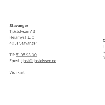
Stavanger
Tjøstolvsen AS
Heiamyrå 11 C
O
4031 Stavanger
T
K
Tlf:
51 95 93 00
0
Epost:
tjost@tjostolvsen.no
Vis i kart