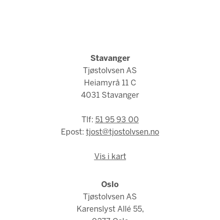
Stavanger
Tjøstolvsen AS
Heiamyrå 11 C
4031 Stavanger
Tlf:
51 95 93 00
Epost:
tjost@tjostolvsen.no
Vis i kart
Oslo
Tjøstolvsen AS
Karenslyst Allé 55,