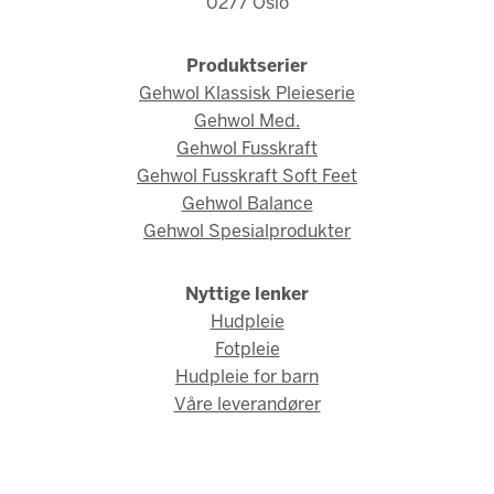
0277 Oslo
Produktserier
Gehwol Klassisk Pleieserie
Gehwol Med.
Gehwol Fusskraft
Gehwol Fusskraft Soft Feet
Gehwol Balance
Gehwol Spesialprodukter
Nyttige lenker
Hudpleie
Fotpleie
Hudpleie for barn
Våre leverandører
© Gehwol Norge 2026 / Webdesign og webutvikling av
AMBIO AS