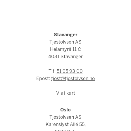
Stavanger
Tjøstolvsen AS
Heiamyrå 11 C
4031 Stavanger
Tlf:
51 95 93 00
Epost:
tjost@tjostolvsen.no
Vis i kart
Oslo
Tjøstolvsen AS
Karenslyst Allé 55,