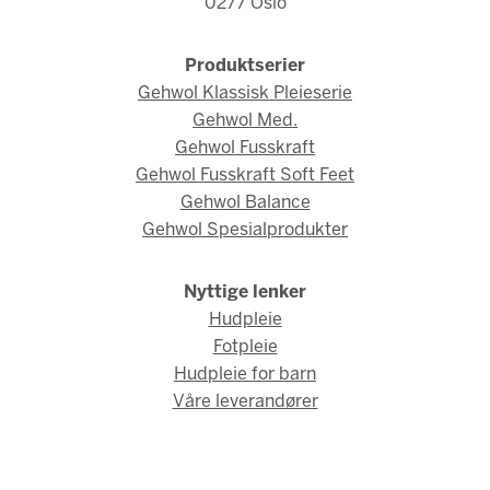
0277 Oslo
Produktserier
Gehwol Klassisk Pleieserie
Gehwol Med.
Gehwol Fusskraft
Gehwol Fusskraft Soft Feet
Gehwol Balance
Gehwol Spesialprodukter
Nyttige lenker
Hudpleie
Fotpleie
Hudpleie for barn
Våre leverandører
© Gehwol Norge 2026 / Webdesign og webutvikling av
AMBIO AS