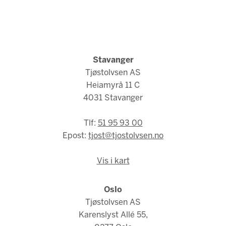
Stavanger
Tjøstolvsen AS
Heiamyrå 11 C
4031 Stavanger
Tlf:
51 95 93 00
Epost:
tjost@tjostolvsen.no
Vis i kart
Oslo
Tjøstolvsen AS
Karenslyst Allé 55,