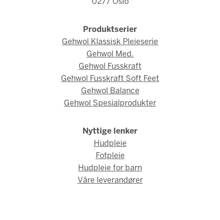
0277 Oslo
Produktserier
Gehwol Klassisk Pleieserie
Gehwol Med.
Gehwol Fusskraft
Gehwol Fusskraft Soft Feet
Gehwol Balance
Gehwol Spesialprodukter
Nyttige lenker
Hudpleie
Fotpleie
Hudpleie for barn
Våre leverandører
© Gehwol Norge 2026 / Webdesign og webutvikling av
AMBIO AS