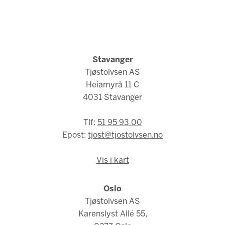
Stavanger
Tjøstolvsen AS
Heiamyrå 11 C
4031 Stavanger
Tlf:
51 95 93 00
Epost:
tjost@tjostolvsen.no
Vis i kart
Oslo
Tjøstolvsen AS
Karenslyst Allé 55,