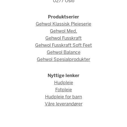
0277 Oslo
Produktserier
Gehwol Klassisk Pleieserie
Gehwol Med.
Gehwol Fusskraft
Gehwol Fusskraft Soft Feet
Gehwol Balance
Gehwol Spesialprodukter
Nyttige lenker
Hudpleie
Fotpleie
Hudpleie for barn
Våre leverandører
© Gehwol Norge 2026 / Webdesign og webutvikling av
AMBIO AS