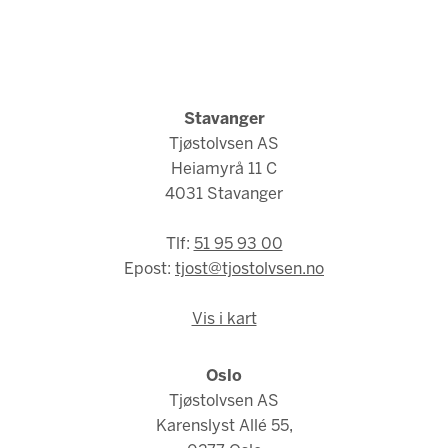
Stavanger
Tjøstolvsen AS
Heiamyrå 11 C
4031 Stavanger
Tlf:
51 95 93 00
Epost:
tjost@tjostolvsen.no
Vis i kart
Oslo
Tjøstolvsen AS
Karenslyst Allé 55,