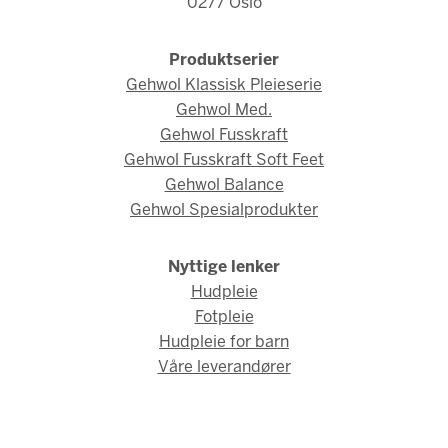
0277 Oslo
Produktserier
Gehwol Klassisk Pleieserie
Gehwol Med.
Gehwol Fusskraft
Gehwol Fusskraft Soft Feet
Gehwol Balance
Gehwol Spesialprodukter
Nyttige lenker
Hudpleie
Fotpleie
Hudpleie for barn
Våre leverandører
© Gehwol Norge 2026 / Webdesign og webutvikling av
AMBIO AS