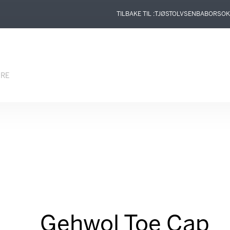
TILBAKE TIL :
TJØSTOLVSEN
BABOR
SOK
ERE
Gehwol Toe Cap