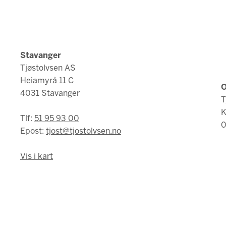
Stavanger
Tjøstolvsen AS
Heiamyrå 11 C
O
4031 Stavanger
T
K
Tlf:
51 95 93 00
0
Epost:
tjost@tjostolvsen.no
Vis i kart