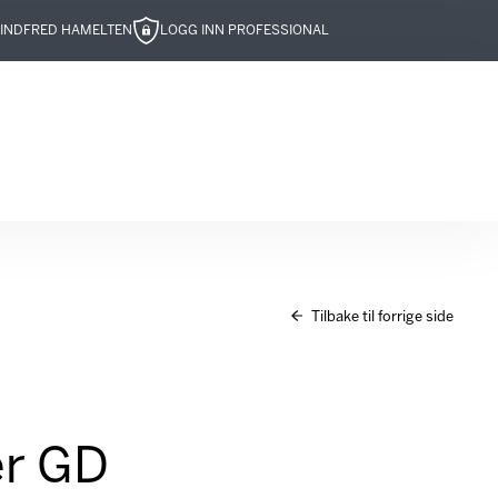
IND
FRED HAMELTEN
LOGG INN PROFESSIONAL
Tilbake til forrige side
er GD