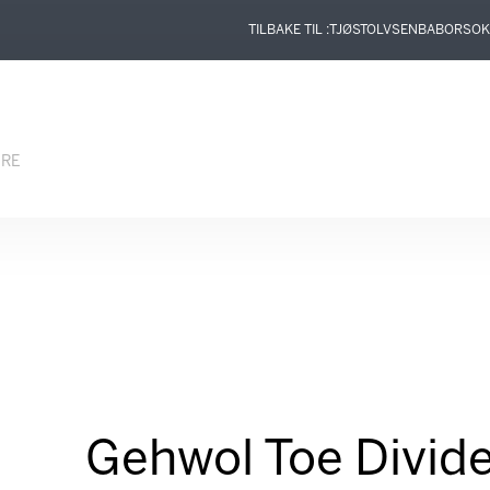
TILBAKE TIL :
TJØSTOLVSEN
BABOR
SOK
ERE
Gehwol Toe Divid