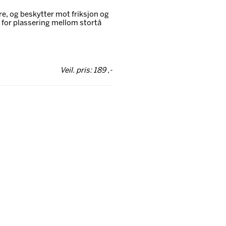
dre, og beskytter mot friksjon og
t for plassering mellom stortå
Veil. pris: 189 ,-