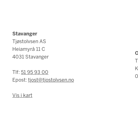
Stavanger
Tjøstolvsen AS
Heiamyrå 11 C
O
4031 Stavanger
T
K
Tlf:
51 95 93 00
0
Epost:
tjost@tjostolvsen.no
Vis i kart