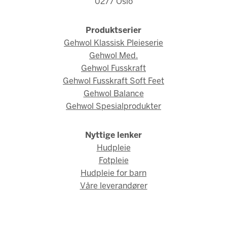
0277 Oslo
Produktserier
Gehwol Klassisk Pleieserie
Gehwol Med.
Gehwol Fusskraft
Gehwol Fusskraft Soft Feet
Gehwol Balance
Gehwol Spesialprodukter
Nyttige lenker
Hudpleie
Fotpleie
Hudpleie for barn
Våre leverandører
© Gehwol Norge 2026 / Webdesign og webutvikling av
AMBIO AS