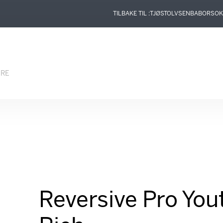
TILBAKE TIL :
TJØSTOLVSEN
BABOR
SOK
ERE
Reversive Pro Yo