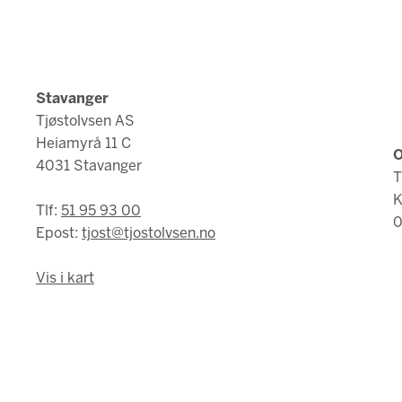
Stavanger
Tjøstolvsen AS
Heiamyrå 11 C
O
4031 Stavanger
T
K
Tlf:
51 95 93 00
0
Epost:
tjost@tjostolvsen.no
Vis i kart