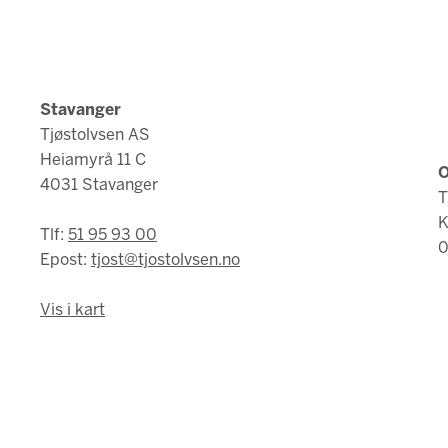
Stavanger
Tjøstolvsen AS
Heiamyrå 11 C
O
4031 Stavanger
T
K
Tlf:
51 95 93 00
0
Epost:
tjost@tjostolvsen.no
Vis i kart