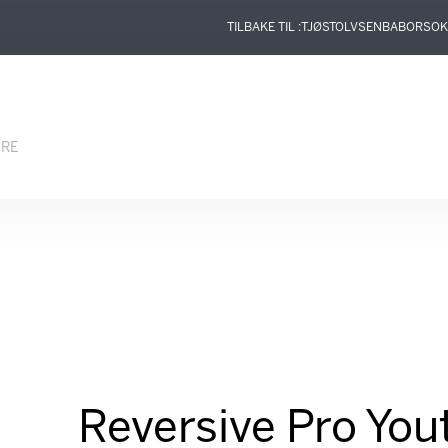
TILBAKE TIL :
TJØSTOLVSEN
BABOR
SOK
ERE
Reversive Pro You