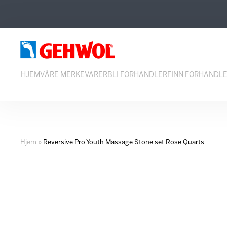
Hopp
Hopp
til
til
innhold
navigasjon
HJEM
VÅRE MERKEVARER
BLI FORHANDLER
FINN FORHANDL
Hjem
»
Reversive Pro Youth Massage Stone set Rose Quarts