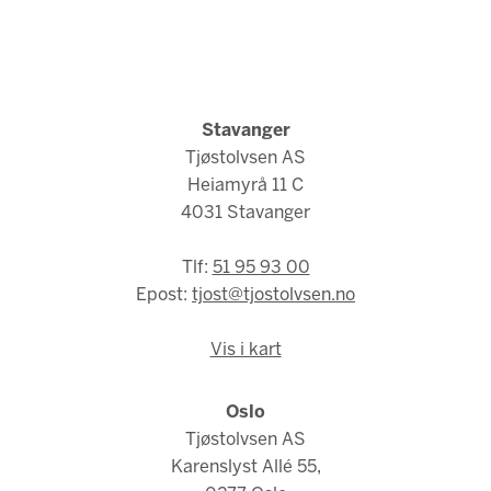
Stavanger
Tjøstolvsen AS
Heiamyrå 11 C
4031 Stavanger
Tlf:
51 95 93 00
Epost:
tjost@tjostolvsen.no
Vis i kart
Oslo
Tjøstolvsen AS
Karenslyst Allé 55,