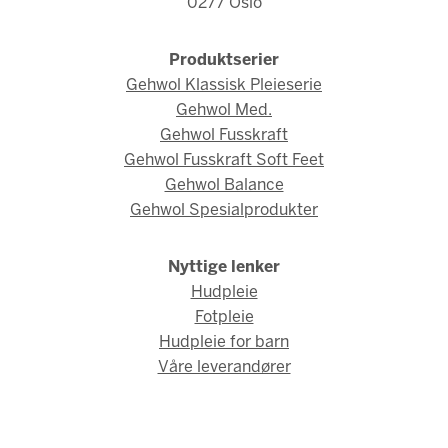
0277 Oslo
Produktserier
Gehwol Klassisk Pleieserie
Gehwol Med.
Gehwol Fusskraft
Gehwol Fusskraft Soft Feet
Gehwol Balance
Gehwol Spesialprodukter
Nyttige lenker
Hudpleie
Fotpleie
Hudpleie for barn
Våre leverandører
© Gehwol Norge 2026 / Webdesign og webutvikling av
AMBIO AS