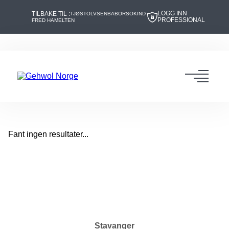
LOGG INN
TILBAKE TIL :
TJØSTOLVSEN
BABOR
SOKIND
PROFESSIONAL
FRED HAMELTEN
Hopp
Hopp
til
til
innhold
navigasjon
Toggl
navig
Fant ingen resultater...
Stavanger